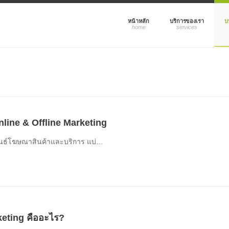
หน้าหลัก
บริการของเรา
บ
Online & Offline Marketing
นธ์โฆษณาสินค้าและบริการ แบ่…
keting คืออะไร?