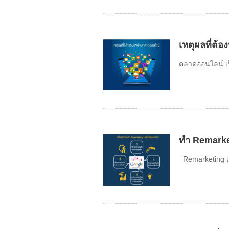
เหตุผลที่ต้อ
ตลาดออนไลน์ เ
ทำ Remarket
Remarketing 