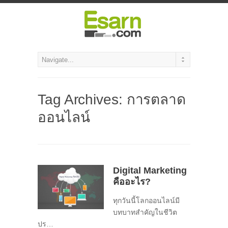
Tag Archives:
การตลาด
ออนไลน์
Digital Marketing
คืออะไร?
ทุกวันนี้โลกออนไลน์มี
บทบาทสำคัญในชีวิต
ปร…