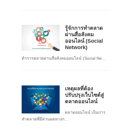
รู้จักการทำตลาด
ผ่านสื่อสังคม
ออนไลน์ (Social
Network)
ทำการตลาดผ่านสื่อสังคมออนไลน์ (Social Ne…
เหตุผลที่ต้อง
ปรับปรุงเว็บไซต์สู่
ตลาดออนไลน์
ตลาดออนไลน์ เป็นการ
ทำตลาดที่มีส่วนผลทางก…