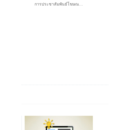
ท
การประชาสัมพันธ์โฆษณ…